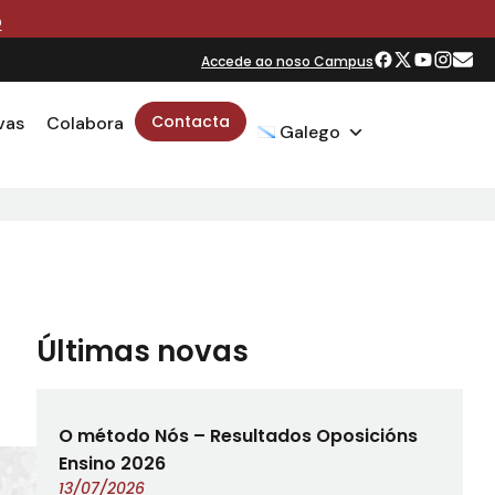
O
Accede ao noso Campus
Contacta
vas
Colabora
Galego
Últimas novas
O método Nós – Resultados Oposicións
Ensino 2026
13/07/2026