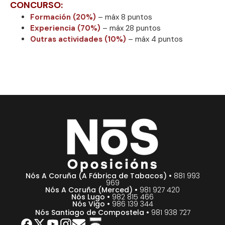
CONCURSO:
Formación (20%)
– máx 8 puntos
Experiencia (70%)
– máx 28 puntos
Outras actividades (10%)
– máx 4 puntos
Nós A Coruña (A Fábrica de Tabacos) •
881 993
969
Nós A Coruña (Merced) •
981 927 420
Nós Lugo •
982 815 466
Nós Vigo •
986 139 344
Nós Santiago de Compostela •
981 938 727