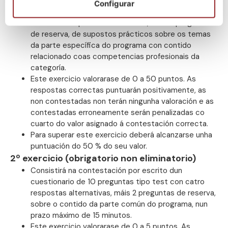
do programa.
Configurar
Contestación por escrito de 50 preguntas tipo test
con catro respostas alternativas, máis 5 preguntas
de reserva, de supostos prácticos sobre os temas
da parte específica do programa con contido
relacionado coas competencias profesionais da
categoría.
Este exercicio valorarase de 0 a 50 puntos. As
respostas correctas puntuarán positivamente, as
non contestadas non terán ningunha valoración e as
contestadas erroneamente serán penalizadas co
cuarto do valor asignado á contestación correcta.
Para superar este exercicio deberá alcanzarse unha
puntuación do 50 % do seu valor.
2º exercicio (obrigatorio non eliminatorio)
Consistirá na contestación por escrito dun
cuestionario de 10 preguntas tipo test con catro
respostas alternativas, máis 2 preguntas de reserva,
sobre o contido da parte común do programa, nun
prazo máximo de 15 minutos.
Este exercicio valorarase de 0 a 5 puntos. As