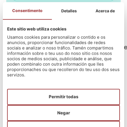
Consentimento
Detalles
Acerca de
¡Escríbenos por WhatsApp!
Este sitio web utiliza cookies
Usamos cookies para personalizar o contido e os
anuncios, proporcionar funcionalidades de redes
Proceso selectivo
Temario
Titulación r
sociais e analizar o noso tráfico. Tamén compartimos
información sobre o teu uso do noso sitio cos nosos
socios de medios sociais, publicidade e análise, que
(segundo a última convocatoria)
poden combinalo con outra información que lles
proporcionaches ou que recolleron do teu uso dos seus
OPOSICIÓN:
servizos.
1º exercicio (eliminatorio)
Consistirá na realización, en unidade de acto, dun
único exercicio, con dous partes diferenciadas, nun
Permitir todas
prazo máximo de 150 minutos:
Contestación por escrito de 50 preguntas tipo test
Negar
con catro respostas alternativas, máis 5 preguntas
de reserva, de contido teórico da parte específica