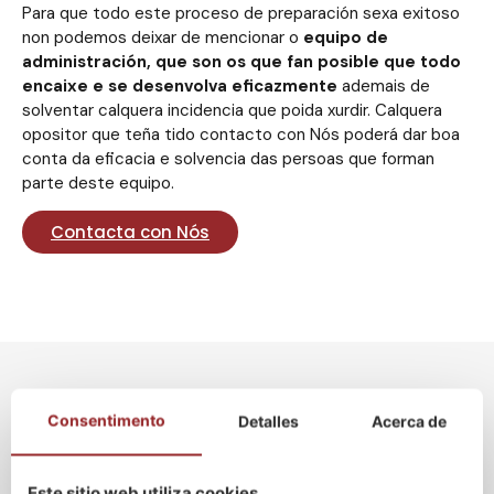
Para que todo este proceso de preparación sexa exitoso
non podemos deixar de mencionar o
equipo de
administración, que son os que fan posible que todo
encaixe e se desenvolva eficazmente
ademais de
solventar calquera incidencia que poida xurdir. Calquera
opositor que teña tido contacto con Nós poderá dar boa
conta da eficacia e solvencia das persoas que forman
parte deste equipo.
Contacta con Nós
Por qué confiar en Nós
Consentimento
Detalles
Acerca de
Oposición?
Este sitio web utiliza cookies