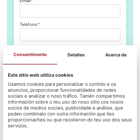
Email*
Teléfono*
En qué centro de NÓS queres estudiar?
Consentimento
Detalles
Acerca de
Mensaxe
Este sitio web utiliza cookies
Usamos cookies para personalizar o contido e os
anuncios, proporcionar funcionalidades de redes
Lin e acepto a política de privacidade
(Ler)
sociais e analizar o noso tráfico. Tamén compartimos
información sobre o teu uso do noso sitio cos nosos
socios de medios sociais, publicidade e análise, que
poden combinalo con outra información que lles
proporcionaches ou que recolleron do teu uso dos seus
servizos.
¡Escríbenos por WhatsApp!