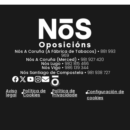
Nós A Coruña (A Fábrica de Tabacos) •
881 993
969
Nós A Coruña (Merced) •
981 927 420
Nós Lugo •
982 815 466
Nós Vigo •
986 139 344
Nós Santiago de Compostela •
981 938 727
Aviso
Política de
Política de
Configuración de
legal
Cookies
Privacidade
cookies