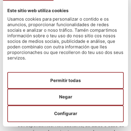
respostas alternativas propostas polo tribunal, das
cales só unha será a correcta.
Este sitio web utiliza cookies
Cada resposta incorrecta descontará un cuarto
Usamos cookies para personalizar o contido e os
dunha pregunta correcta. As preguntas non
anuncios, proporcionar funcionalidades de redes
contestadas non penalizan nin reciben puntuación.
sociais e analizar o noso tráfico. Tamén compartimos
As preguntas adicionais de reserva serán valoradas
información sobre o teu uso do noso sitio cos nosos
socios de medios sociais, publicidade e análise, que
só no caso de que se anule algunha das preguntas
poden combinalo con outra información que lles
do exercicio.
proporcionaches ou que recolleron do teu uso dos seus
O tribunal procurará que o número de preguntas
servizos.
garde a debida proporción co número e contido dos
temas que integran o programa. Na elaboración das
preguntas do presente exercicio respectarase a
orde establecida nos parágrafos anteriores.
Permitir todas
O tempo máximo de duración deste exercicio será
de douscentos (200) minutos.
Negar
No acceso pola quenda de promoción interna,
superarán o exercicio as persoas aspirantes que
acaden, en cada unha das partes. o 50 % das
Configurar
respostas correctas, unha vez feitos os descontos
correspondentes. Non obstante, de darse o caso de