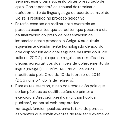
será necesario para superalo obter o resultado de
apto. Corresponderá ao tribunal determinar o
coñecemento da lingua galega de acordo ao nivel do
Celga 4 requirido no proceso selectivo.
Estarán exentas de realizar este exercicio as
persoas aspirantes que acrediten que posuían o día
da finalización do prazo de presentación de
instancias neste proceso, o Celga 4 ou o título
equivalente debidamente homologado de acordo
coa disposición adicional segunda da Orde do 16 de
xullo de 2007, pola que se regulan os certificados
oficiais acreditativos dos niveis de coñecemento da
lingua galega (DOG núm. 146, do 30 de xullo),
modificada pola Orde do 10 de febreiro de 2014
(DOG núm. 34, do 19 de febreiro).
Para estes efectos, xunto coa resolución pola que
se fan públicas as cualificacións do primeiro
exercicio a Dirección Xeral da Función Pública
publicará, no portal web corporativo
xunta.gal/funcion-publica, unha listaxe de persoas
aspirantes que están exentas de realizar o exame de