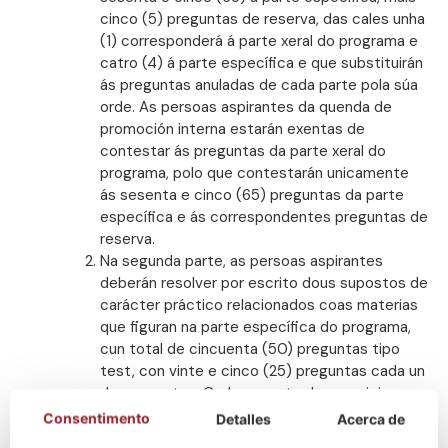
cinco (5) preguntas de reserva, das cales unha
(1) corresponderá á parte xeral do programa e
catro (4) á parte específica e que substituirán
ás preguntas anuladas de cada parte pola súa
orde. As persoas aspirantes da quenda de
promoción interna estarán exentas de
contestar ás preguntas da parte xeral do
programa, polo que contestarán unicamente
ás sesenta e cinco (65) preguntas da parte
específica e ás correspondentes preguntas de
reserva.
Na segunda parte, as persoas aspirantes
deberán resolver por escrito dous supostos de
carácter práctico relacionados coas materias
que figuran na parte específica do programa,
cun total de cincuenta (50) preguntas tipo
test, con vinte e cinco (25) preguntas cada un
dos supostos. Cada suposto do exercicio
dispoñerá de tres (3) preguntas de reserva.
Consentimento
Detalles
Acerca de
Nos supostos a) e b) as preguntas terán catro (4)