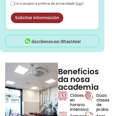
Lin e acepto a política de privacidade
(Ler)
¡Escríbenos por WhastApp!
Beneficios
da nosa
academia
Clases
Dúas
en
clases
horario
de
intensivo
proba