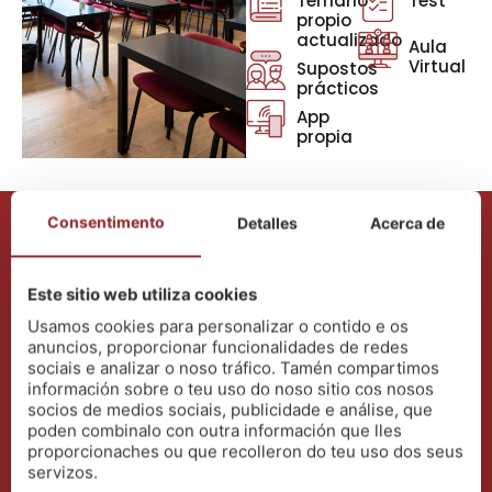
Temario
Test
propio
actualizado
Aula
Virtual
Supostos
prácticos
App
propia
Consentimento
Detalles
Acerca de
Coñece as nosas
instalacións
Este sitio web utiliza cookies
Usamos cookies para personalizar o contido e os
anuncios, proporcionar funcionalidades de redes
sociais e analizar o noso tráfico. Tamén compartimos
información sobre o teu uso do noso sitio cos nosos
socios de medios sociais, publicidade e análise, que
poden combinalo con outra información que lles
proporcionaches ou que recolleron do teu uso dos seus
servizos.