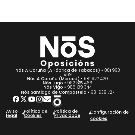
Nós A Coruña (A Fábrica de Tabacos) •
881 993
969
Nós A Coruña (Merced) •
981 927 420
Nós Lugo •
982 815 466
Nós Vigo •
986 139 344
Nós Santiago de Compostela •
981 938 727
Aviso
Política de
Política de
Configuración de
legal
Cookies
Privacidade
cookies