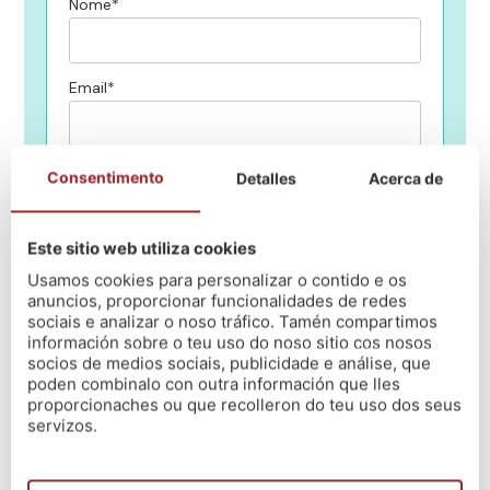
Nome*
Email*
Teléfono*
Consentimento
Detalles
Acerca de
Este sitio web utiliza cookies
En qué centro de NÓS queres estudiar?
Usamos cookies para personalizar o contido e os
anuncios, proporcionar funcionalidades de redes
sociais e analizar o noso tráfico. Tamén compartimos
Mensaxe
información sobre o teu uso do noso sitio cos nosos
socios de medios sociais, publicidade e análise, que
poden combinalo con outra información que lles
proporcionaches ou que recolleron do teu uso dos seus
Lin e acepto a política de privacidade
(Ler)
servizos.