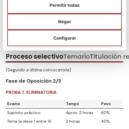
Permitir todas
Negar
¡Escríbenos por WhatsApp!
Configurar
Proceso selectivo
Temario
Titulación r
(Segundo a última convocatoria)
Fase de Oposición 2/3
PROBA 1. ELIMINATORIA
Exame
Tempo
Peso
Suposto práctico
Aprox. 2 horas
60%
Tema (a elexir 1 entre 4)
2 horas
40%