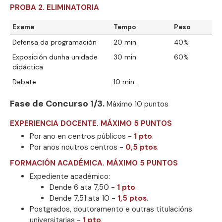
PROBA 2. ELIMINATORIA
Exame
Tempo
Peso
Defensa da programación
20 min.
40%
Exposición dunha unidade
30 min.
60%
didáctica
Debate
10 min.
Fase de Concurso 1/3.
Máximo 10 puntos
EXPERIENCIA DOCENTE. MÁXIMO 5 PUNTOS
Por ano en centros públicos -
1 pto
.
Por anos noutros centros -
0,5 ptos
.
FORMACIÓN ACADÉMICA. MÁXIMO 5 PUNTOS
Expediente académico:
Dende 6 ata 7,50 -
1 pto
.
Dende 7,51 ata 10 -
1,5 ptos
.
Postgrados, doutoramento e outras titulacións
universitarias -
1 pto
.