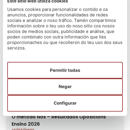
Este sitio web utiliza cookies
interesa esta proposta formativa podes vir a probar varias
Usamos cookies para personalizar o contido e os
clases sen compromiso de permanencia. Contacta con
anuncios, proporcionar funcionalidades de redes
sociais e analizar o noso tráfico. Tamén compartimos
calquera dos dous centros para recibir todo tipo de
información sobre o teu uso do noso sitio cos nosos
información:
socios de medios sociais, publicidade e análise, que
poden combinalo con outra información que lles
Nós Santiago ☎️ 981938727
proporcionaches ou que recolleron do teu uso dos seus
Nós Vigo ☎️ 986139344
servizos.
#CompromisoNós
#Comprometidoscunhaformacióndegarantías
Permitir todas
Negar
Últimas novas
Configurar
O método Nós – Resultados Oposicións
Ensino 2026