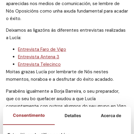
aparecidas nos medios de comunicación, se lembre de
Nós Oposicións como unha axuda fundamental para acadar
o éxito.
Deixamos as ligazóns ás diferentes entrevistas realizadas
a Lucía:
Entrevista Faro de Vigo
Entrevista Antena 3
Entrevista Telecinco
Moitas grazas Lucía por lembrarte de Nós nestes
momentos, noraboa e a desfrutar do éxito acadado.
Parabéns igualmente a Borja Barreira, o seu preparador,
que co seu bo quefacer axudou a que Lucía
conxuntamente con outros alumnos do seu grupo en Vigo
obtiveran praza.
Consentimento
Detalles
Acerca de
Para o vindeiro curso Borja, impartirá ademais do grupo de
Vigo un novo grupo no centro Nós de Santiago. Se che