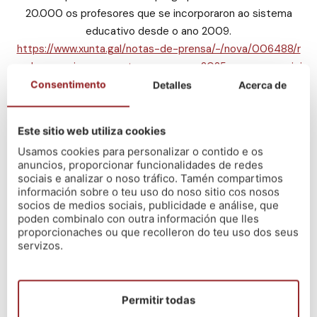
20.000 os profesores que se incorporaron ao sistema
educativo desde o ano 2009.
https://www.xunta.gal/notas-de-prensa/-/nova/006488/r
ueda-anuncia-que-xunta-convocara-2025-novas-oposici
ons-educacion-ata-chegar?fbclid=IwY2xjawGIkplleHRuA2Fl
Consentimento
Detalles
Acerca de
bQIxMAABHYRGEeia3ON0SP31qQXPmkbCf2kz0vo-v56VY
RJleCKSjVfPMtPn92Wniw_aem_DHGMgSB8OL1lUWuzRm6
Este sitio web utiliza cookies
9OA
Usamos cookies para personalizar o contido e os
anuncios, proporcionar funcionalidades de redes
Últimas novas
sociais e analizar o noso tráfico. Tamén compartimos
información sobre o teu uso do noso sitio cos nosos
socios de medios sociais, publicidade e análise, que
poden combinalo con outra información que lles
O método Nós – Resultados Oposicións
proporcionaches ou que recolleron do teu uso dos seus
Ensino 2026
servizos.
13/07/2026
Xeración21 – Un novo proxecto
03/07/2026
Permitir todas
O método Nós