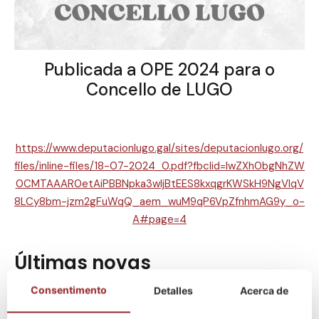
Publicada a OPE 2024 para o
Concello de LUGO
https://www.deputacionlugo.gal/sites/deputacionlugo.org/
files/inline-files/18-07-2024_0.pdf?fbclid=IwZXh0bgNhZW
0CMTAAAR0etAiPBBNpka3wIjBtEES8kxqgrKWSkH9NgVIqV
8LCy8bm-jzm2gFuWqQ_aem_wuM9qP6VpZfnhmAG9y_o-
A#page=4
Últimas novas
Consentimento
Detalles
Acerca de
O método Nós – Resultados Oposicións