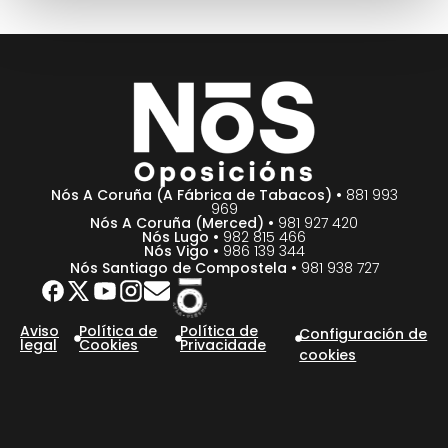
Nós A Coruña (A Fábrica de Tabacos) •
881 993
969
Nós A Coruña (Merced) •
981 927 420
Nós Lugo •
982 815 466
Nós Vigo •
986 139 344
Nós Santiago de Compostela •
981 938 727
Aviso
Política de
Política de
Configuración de
legal
Cookies
Privacidade
cookies