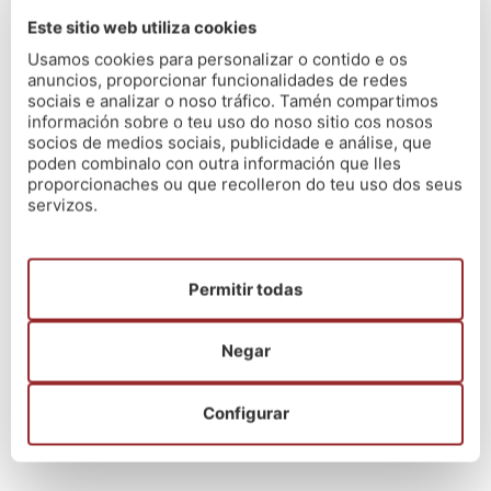
Ensino 2026
Este sitio web utiliza cookies
13/07/2026
Usamos cookies para personalizar o contido e os
Xeración21 – Un novo proxecto
anuncios, proporcionar funcionalidades de redes
03/07/2026
sociais e analizar o noso tráfico. Tamén compartimos
información sobre o teu uso do noso sitio cos nosos
O método Nós
socios de medios sociais, publicidade e análise, que
03/07/2026
poden combinalo con outra información que lles
Convocatoria Deputación de Pontevedra
proporcionaches ou que recolleron do teu uso dos seus
27/06/2026
servizos.
Oferta Emprego Público 2026 – Concello A
Coruña
19/06/2026
Permitir todas
Negar
Contacta con Nós
Configurar