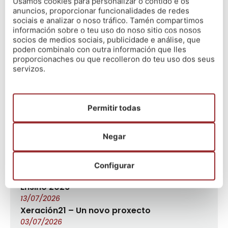
Para máis info:
Usamos cookies para personalizar o contido e os
anuncios, proporcionar funcionalidades de redes
Nós A Coruña (Fábrica de Tabacos) ☎️ 881993969
sociais e analizar o noso tráfico. Tamén compartimos
información sobre o teu uso do noso sitio cos nosos
Nós A Coruña (Rúa Merced) ☎️981927420
socios de medios sociais, publicidade e análise, que
Nós Santiago ☎️ 981938727
poden combinalo con outra información que lles
Nós Lugo ☎️ 982815466
proporcionaches ou que recolleron do teu uso dos seus
servizos.
Nós Vigo ☎️ 986139344
#CompromisoNós
#Comprometidoscunhaformacióndegarantías
Permitir todas
Últimas novas
Negar
Configurar
O método Nós – Resultados Oposicións
Ensino 2026
13/07/2026
Xeración21 – Un novo proxecto
03/07/2026