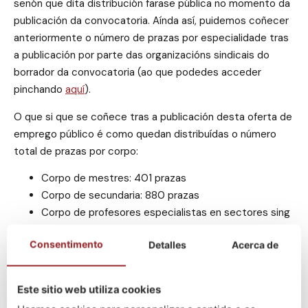
senón que dita distribución farase pública no momento da
publicación da convocatoria. Aínda así, puidemos coñecer
anteriormente o número de prazas por especialidade tras
a publicación por parte das organizacións sindicais do
borrador da convocatoria (ao que podedes acceder
pinchando
aquí
).
O que si que se coñece tras a publicación desta oferta de
emprego público é como quedan distribuídas o número
total de prazas por corpo:
Corpo de mestres: 401 prazas
Corpo de secundaria: 880 prazas
Corpo de profesores especialistas en sectores sing
ulares da formación profesional: 75 prazas
Consentimento
Detalles
Acerca de
A maiores destas 1356 prazas, teríamos que sumar 308
prazas máis correspondentes a promoción interna e
quenda D; facendo así o total de 1664 prazas.
Este sitio web utiliza cookies