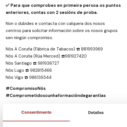
✅ Para que comprobes en primeira persoa os puntos
anteriores, contas con 2 sesións de proba.
Non o dubides e contacta con calquera dos nosos
centros para solicitar información sobre os nosos grupos
sen ningún compromiso.
Nós A Coruña (Fábrica de Tabacos) ☎️ 881993969
Nós A Coruña (Rúa Merced) ☎️981927420
Nós Santiago ☎️ 981938727
Nós Lugo ☎️ 982815466
Nós Vigo ☎️ 986139344
#CompromisoNós
#Comprometidoscunhaformacióndegarantías
Últimas novas
Consentimento
Detalles