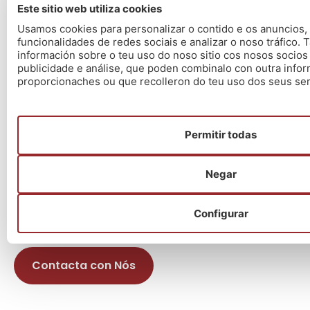
Este sitio web utiliza cookies
O método Nós – Resultados Oposicións
Usamos cookies para personalizar o contido e os anuncios,
Ensino 2026
funcionalidades de redes sociais e analizar o noso tráfico
13/07/2026
información sobre o teu uso do noso sitio cos nosos socios
Xeración21 – Un novo proxecto
publicidade e análise, que poden combinalo con outra infor
proporcionaches ou que recolleron do teu uso dos seus ser
03/07/2026
O método Nós
03/07/2026
Convocatoria Deputación de Pontevedra
Permitir todas
27/06/2026
Oferta Emprego Público 2026 – Concello A
Negar
Coruña
19/06/2026
Configurar
Contacta con Nós