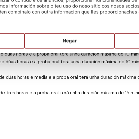
zar o contido e os anuncios, proporcionar funcionalidades de r
mos información sobre o teu uso do noso sitio cos nosos socios
les, e dende hoxe xa poderedes presentar as solicitudes.
oden combinalo con outra información que lles proporcionaches 
tres ubicacións: Santiago de Compostela, Ponferrada e Madrid. E
ro si de todos os niveis restantes.
Negar
de dúas horas e a proba oral terá unha duración máxima de 10 min
 de dúas horas e a proba oral terá unha duración máxima de 10 mi
 de dúas horas e media e a proba oral terá unha duración máxima 
de tres horas e a proba oral terá unha duración máxima de 15 min