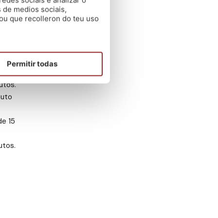
edes sociais e analizar o
 de medios sociais,
ou que recolleron do teu uso
n
Permitir todas
utos.
nuto
de 15
utos.