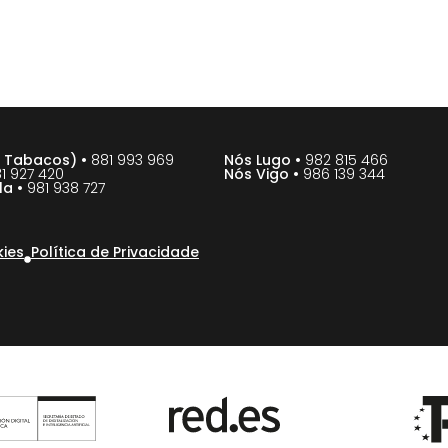
e Tabacos) •
881 993 969
Nós Lugo •
982 815 466
1 927 420
Nós Vigo •
986 139 344
la •
981 938 727
kies
Política de Privacidade