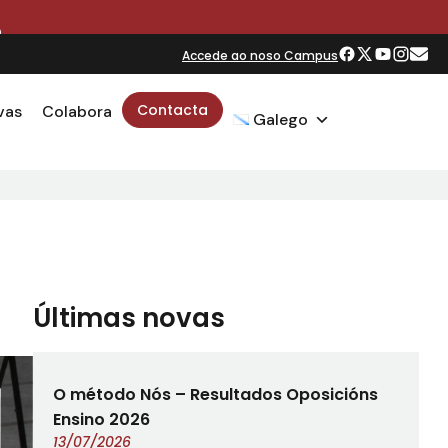
O
Accede ao noso Campus
Contacta
vas
Colabora
Galego
Últimas novas
O método Nós – Resultados Oposicións
Ensino 2026
13/07/2026