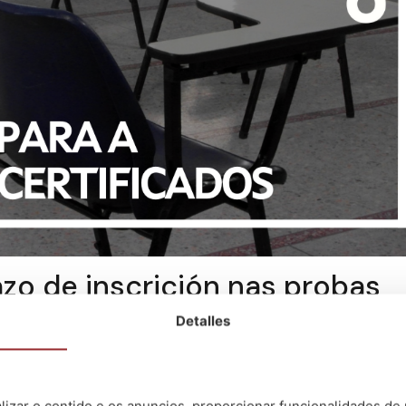
azo de inscrición nas probas
icados acreditativos dos nive
Detalles
 e 4.