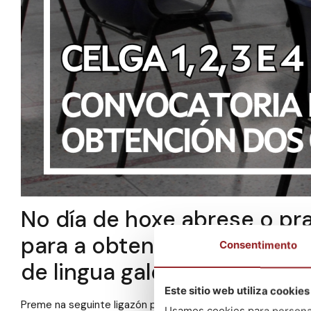
No día de hoxe abrese o pr
para a obtención dos certif
Consentimento
de lingua galega Celga 1, 2, 3
Este sitio web utiliza cookies
Preme na seguinte ligazón para
acceder á convocatoria
.