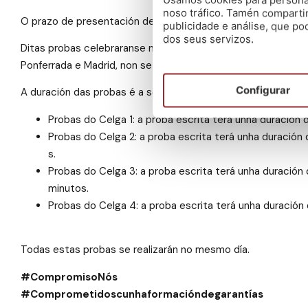
Usamos cookies para personali
noso tráfico. Tamén comparti
O prazo de presentación de solicitudes será de 15 días hábi
publicidade e análise, que p
dos seus servizos.
Ditas probas celebraranse no mes de maio e terán lugar en 
Ponferrada e Madrid, non se celebraran probas do Celga 1, pe
Configurar
A duración das probas é a seguinte:
Probas do Celga 1: a proba escrita terá unha duración 
Probas do Celga 2: a proba escrita terá unha duración
s.
Probas do Celga 3: a proba escrita terá unha duración
minutos.
Probas do Celga 4: a proba escrita terá unha duración 
Todas estas probas se realizarán no mesmo día.
#CompromisoNós
#Comprometidoscunhaformacióndegarantías