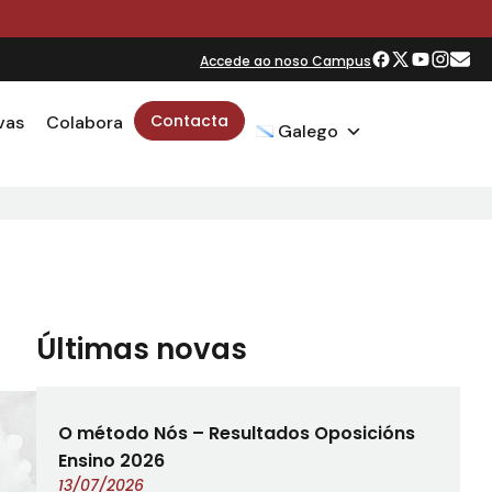
O
Accede ao noso Campus
Contacta
vas
Colabora
Galego
Últimas novas
O método Nós – Resultados Oposicións
Ensino 2026
13/07/2026