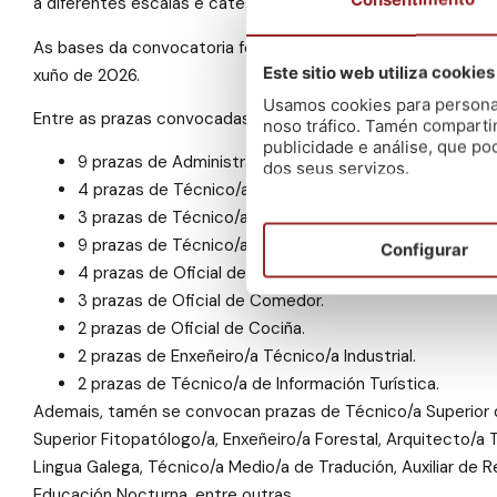
a diferentes escalas e categorías profesionais.
As bases da convocatoria foron publicadas previamente no B
Este sitio web utiliza cookies
xuño de 2026.
Usamos cookies para personali
Entre as prazas convocadas atópanse postos de Administrac
noso tráfico. Tamén comparti
publicidade e análise, que p
9 prazas de Administrativo/a de Administración Xeral.
dos seus servizos.
4 prazas de Técnico/a de Administración Xeral.
3 prazas de Técnico/a Medio/a de Administración Xera
9 prazas de Técnico/a Auxiliar en Educación Diúrna.
Configurar
4 prazas de Oficial de Control e Vixilancia.
3 prazas de Oficial de Comedor.
2 prazas de Oficial de Cociña.
2 prazas de Enxeñeiro/a Técnico/a Industrial.
2 prazas de Técnico/a de Información Turística.
Ademais, tamén se convocan prazas de Técnico/a Superior 
Superior Fitopatólogo/a, Enxeñeiro/a Forestal, Arquitecto/a
Lingua Galega, Técnico/a Medio/a de Tradución, Auxiliar de Rex
Educación Nocturna, entre outras.