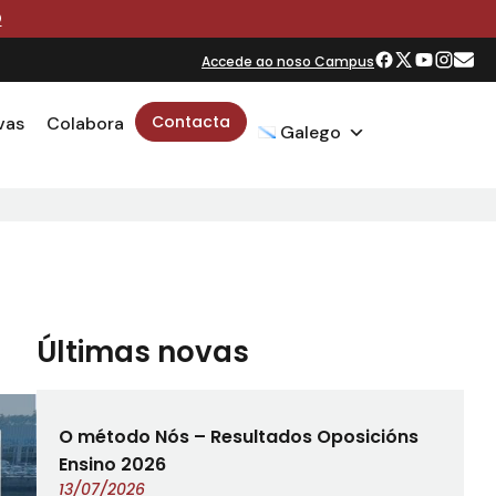
O
Accede ao noso Campus
Contacta
vas
Colabora
Galego
Últimas novas
O método Nós – Resultados Oposicións
Ensino 2026
13/07/2026