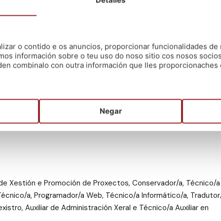
oletín Oficial da Provincia (BOP) de Pontevedra do pasado 8 de
zar o contido e os anuncios, proporcionar funcionalidades de r
ión Xeral e Administración Especial, destacando:
mos información sobre o teu uso do noso sitio cos nosos socios
oden combinalo con outra información que lles proporcionaches 
l (unha delas reservada para persoas con discapacidade).
Negar
de Xestión e Promoción de Proxectos, Conservador/a, Técnico/a
 Técnico/a, Programador/a Web, Técnico/a Informático/a, Tradutor
istro, Auxiliar de Administración Xeral e Técnico/a Auxiliar en