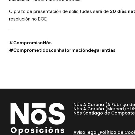
O prazo de presentación de solicitudes será de
20 días nat
resolución no BOE.
—
#CompromisoNós
#Comprometidoscunhaformacióndegarantías
Nós A Coruña (A Fábrica d
Nós A Coruña (Merced) •
98
Nós Santiago de Composte
Aviso legal
Política de Coo