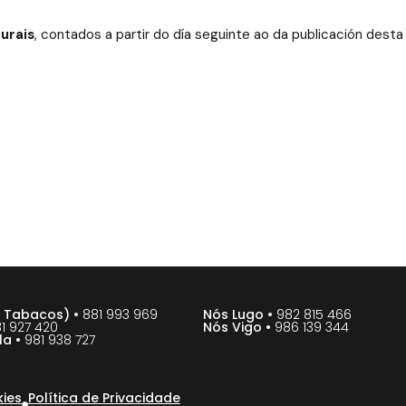
urais
, contados a partir do día seguinte ao da publicación desta
e Tabacos) •
881 993 969
Nós Lugo •
982 815 466
1 927 420
Nós Vigo •
986 139 344
la •
981 938 727
kies
Política de Privacidade