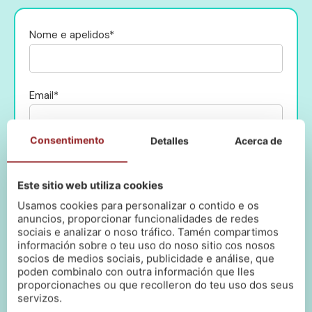
Nome e apelidos*
Email*
Consentimento
Detalles
Acerca de
Selecciona a sesión informativa:
Este sitio web utiliza cookies
Usamos cookies para personalizar o contido e os
Lin e acepto a política de privacidade
(Ler)
anuncios, proporcionar funcionalidades de redes
sociais e analizar o noso tráfico. Tamén compartimos
información sobre o teu uso do noso sitio cos nosos
socios de medios sociais, publicidade e análise, que
poden combinalo con outra información que lles
proporcionaches ou que recolleron do teu uso dos seus
servizos.