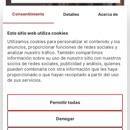
Consentimiento
Detalles
Acerca de
Últimas noticias
Este sitio web utiliza cookies
Utilizamos cookies para personalizar el contenido y los
El método Nós – Resultados Oposiciones
anuncios, proporcionar funciones de redes sociales y
Educación 2026
analizar nuestro tráfico. También compartimos
información sobre su uso de nuestro sitio con nuestros
13/07/2026
socios de redes sociales, publicidad y análisis, quienes
Xeración21 – Un nuevo proyecto
pueden combinarla con otra información que les haya
03/07/2026
proporcionado o que hayan recopilado a partir del uso
El método Nós
de sus servicios.
03/07/2026
Convocatoria Diputación de Pontevedra
27/06/2026
Permitir todas
Oferta Empleo Público 2026 – Ayuntamiento
A Coruña
Denegar
19/06/2026