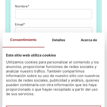
Nombre*
Email*
Consentimiento
Detalles
Acerca de
Teléfono*
Este sitio web utiliza cookies
¿En qué centro de NÓS quieres estudiar?
Utilizamos cookies para personalizar el contenido y los
anuncios, proporcionar funciones de redes sociales y
analizar nuestro tráfico. También compartimos
información sobre su uso de nuestro sitio con nuestros
Mensaje
socios de redes sociales, publicidad y análisis, quienes
pueden combinarla con otra información que les haya
proporcionado o que hayan recopilado a partir del uso
de sus servicios.
He leido y acepto la política de privacidad
(Leer)