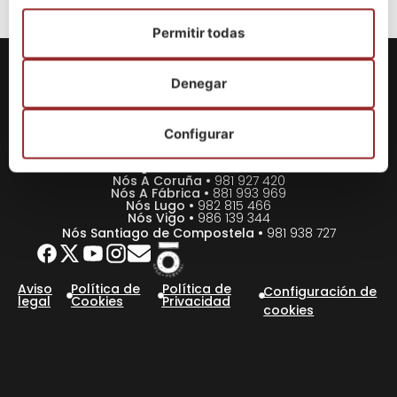
Permitir todas
Denegar
+ info
Configurar
Nós A Coruña •
981 927 420
Nós A Fábrica •
881 993 969
Nós Lugo •
982 815 466
Nós Vigo •
986 139 344
Nós Santiago de Compostela •
981 938 727
Aviso
Política de
Política de
Configuración de
legal
Cookies
Privacidad
cookies