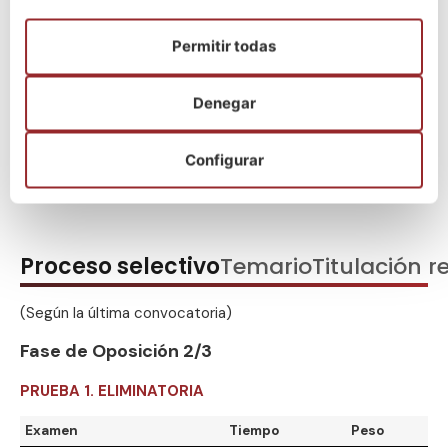
He leido y acepto la política de privacidad
(Leer)
Permitir todas
Denegar
¡Escríbenos por WhatsApp!
Configurar
Proceso selectivo
Temario
Titulación r
(Según la última convocatoria)
Fase de Oposición 2/3
PRUEBA 1. ELIMINATORIA
Examen
Tiempo
Peso