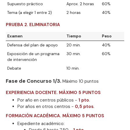
Supuesto práctico
Aprox. 2 horas
60%
Tema (a elegir 1 entre 2)
2 horas
40%
PRUEBA 2. ELIMINATORIA
Examen
Tiempo
Peso
Defensa del plan de apoyo
20 min.
40%
Exposición de un programa
30 min.
60%
de intervención
Debate
10 min.
Fase de Concurso 1/3.
Máximo 10 puntos
EXPERIENCIA DOCENTE. MÁXIMO 5 PUNTOS
Por año en centros públicos -
1 pto
.
Por años en otros centros -
0,5 ptos
.
FORMACIÓN ACADÉMICA. MÁXIMO 5 PUNTOS
Expediente académico:
Desde 6 hasta 7,50 -
1 pto
.