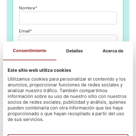
Nombre*
Email*
Consentimiento
Detalles
Acerca de
Teléfono*
Este sitio web utiliza cookies
¿En qué centro de NÓS quieres estudiar?
Utilizamos cookies para personalizar el contenido y los
anuncios, proporcionar funciones de redes sociales y
analizar nuestro tráfico. También compartimos
información sobre su uso de nuestro sitio con nuestros
Mensaje
socios de redes sociales, publicidad y análisis, quienes
pueden combinarla con otra información que les haya
proporcionado o que hayan recopilado a partir del uso
de sus servicios.
He leido y acepto la política de privacidad
(Leer)