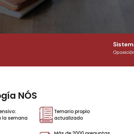
Sistem
Oposició
ogía NÓS
ensivo:
Temario propio
 a la semana
actualizado
Más de 2000 preguntas