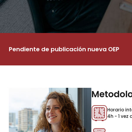
Pendiente de publicación nueva OEP
Metodol
Horario int
4h - 1 vez