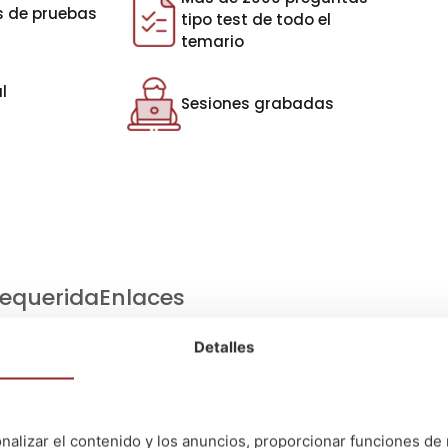
s de pruebas
tipo test de todo el
temario
l
Sesiones grabadas
a
requerida
Enlaces
Detalles
 ciento veinte (120) tipo test relacionados con el programa.
crito un cuestionario de contenido teórico de noventa (90)
nalizar el contenido y los anuncios, proporcionar funciones de 