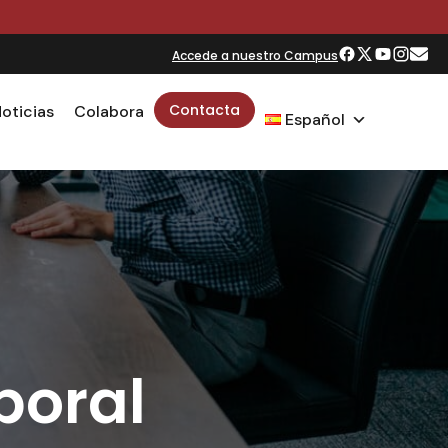
RTO
Accede a nuestro Campus
Contacta
oticias
Colabora
Español
boral