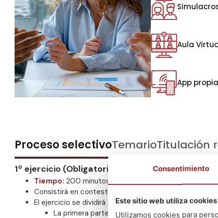
Simulacro
Aula Virtua
App propi
Proceso selectivo
Temario
Titulación 
1º ejercicio
(Obligatorio y eliminatorio)
Consentimiento
Tiempo:
200 minutos
Consistirá en contestar por escrito un cuestionario de
Este sitio web utiliza cookies
El ejercicio se dividirá en dos partes:
La primera parte consistirá en contestar por es
Utilizamos cookies para perso