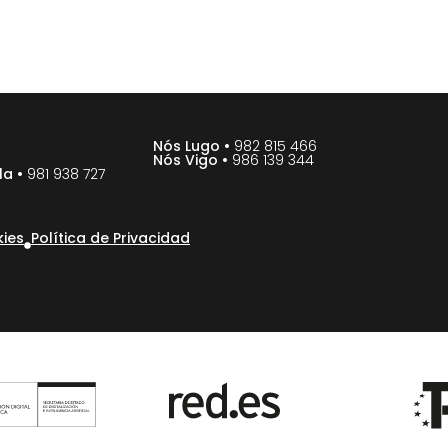
Nós Lugo •
982 815 466
Nós Vigo •
986 139 344
la •
981 938 727
kies
Política de Privacidad