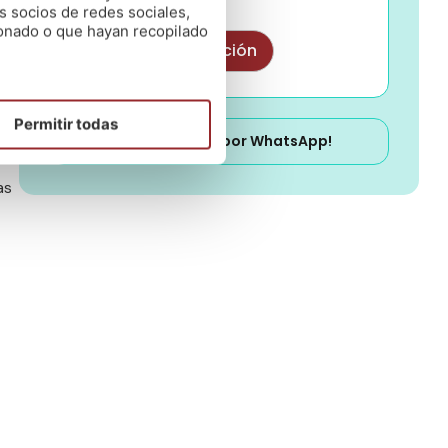
(Leer)
s socios de redes sociales,
ionado o que hayan recopilado
as
Permitir todas
¡Escríbenos por WhatsApp!
as