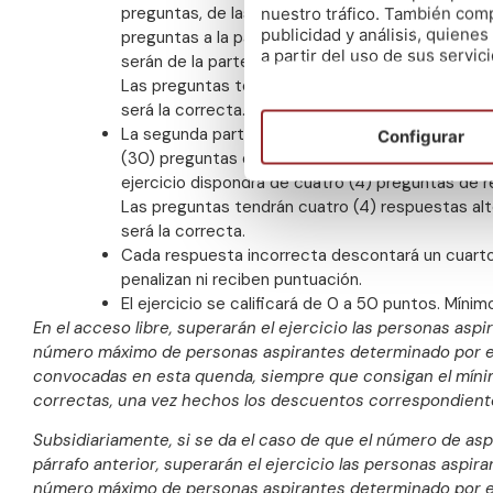
preguntas, de las cuales veinte (20) preguntas 
nuestro tráfico. También comp
publicidad y análisis, quien
preguntas a la parte específica. El ejercicio dis
a partir del uso de sus servici
serán de la parte específica del programa.
Las preguntas tendrán cuatro (4) respuestas alter
será la correcta.
La segunda parte consistirá en contestar por esc
Configurar
(30) preguntas de la parte específica del program
ejercicio dispondrá de cuatro (4) preguntas de r
Las preguntas tendrán cuatro (4) respuestas alter
será la correcta.
Cada respuesta incorrecta descontará un cuart
penalizan ni reciben puntuación.
El ejercicio se calificará de 0 a 50 puntos. Mínim
En el acceso libre, superarán el ejercicio las personas as
número máximo de personas aspirantes determinado por el r
convocadas en esta quenda, siempre que consigan el mínimo
correctas, una vez hechos los descuentos correspondient
Subsidiariamente, si se da el caso de que el número de asp
párrafo anterior, superarán el ejercicio las personas aspi
número máximo de personas aspirantes determinado por el r