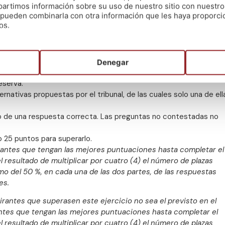
corresponden a la parte común del programa y setenta (70)
artimos información sobre su uso de nuestro sitio con nuestro
es pueden combinarla con otra información que les haya proporc
pondrá de seis (6) preguntas de reserva, de las cuales cuatro (4)
os.
nativas propuestas por el tribunal, de las cuales solo una de ell
rito un cuestionario tipo test de contenido práctico de treinta
Denegar
a, sobre uno o varios textos propuestos por el tribunal. El
eserva.
nativas propuestas por el tribunal, de las cuales solo una de ell
o de una respuesta correcta. Las preguntas no contestadas no
o 25 puntos para superarlo.
pirantes que tengan las mejores puntuaciones hasta completar el
esultado de multiplicar por cuatro (4) el número de plazas
 del 50 %, en cada una de las dos partes, de las respuestas
es.
irantes que superasen este ejercicio no sea el previsto en el
rantes que tengan las mejores puntuaciones hasta completar el
esultado de multiplicar por cuatro (4) el número de plazas