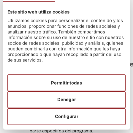
Este sitio web utiliza cookies
Utilizamos cookies para personalizar el contenido y los
anuncios, proporcionar funciones de redes sociales y
¡Escríbenos por WhatsApp!
analizar nuestro tráfico. También compartimos
información sobre su uso de nuestro sitio con nuestros
socios de redes sociales, publicidad y análisis, quienes
pueden combinarla con otra información que les haya
proporcionado o que hayan recopilado a partir del uso
de sus servicios.
Proceso selectivo
Temario
Titulación r
Fase de oposición (máximo 60 puntos)
Permitir todas
1º Ejercicio (Obligatorio y eliminatorio)
Tiempo: Máximo 150 minutos
Denegar
Consistirá en la realización, en unidad de acto, de un
único ejercicio, con dos partes diferenciadas:
Configurar
Cuestionario de 50 preguntas tipo test, más 5
de reserva, sobre el contenido teórico de la
parte específica del programa.