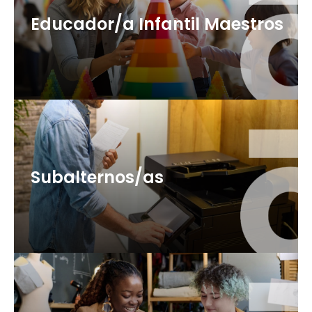
Educador/a Infantil Maestros
120 Plazas (OEP 2025 + 2026)
+ info
Subalternos/as
+ info