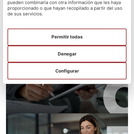
pueden combinarla con otra información que les haya
proporcionado o que hayan recopilado a partir del uso
Técnico/a de Orientación
de sus servicios.
Laboral
+ info
Permitir todas
Denegar
Configurar
A2 Cuerpo de Gestión
+ info