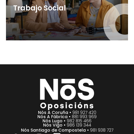
Trabajo Social
116 plazas (OEP 2025 + 2026)
+ info
5 plazas (OEP 2026)
+ info
Nós A Coruña •
981 927 420
Nós A Fábrica •
881 993 969
Nós Lugo •
982 815 466
Nós Vigo •
986 139 344
Nós Santiago de Compostela •
981 938 727