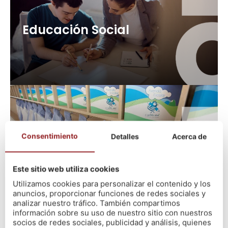
Educación Social
126 plazas (OEP 2025 + 2026)
+ info
Consentimiento
Detalles
Acerca de
Técnico E. Infantil: Gallinas
Azules
5 plazas (OEP 2026)
Este sitio web utiliza cookies
+ info
Utilizamos cookies para personalizar el contenido y los
anuncios, proporcionar funciones de redes sociales y
analizar nuestro tráfico. También compartimos
información sobre su uso de nuestro sitio con nuestros
socios de redes sociales, publicidad y análisis, quienes