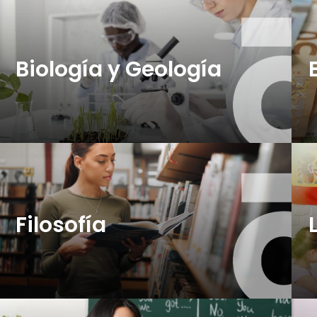
Biología y Geología
Filosofía
25 plazas (OEP 2026)
2
+ info
+ 