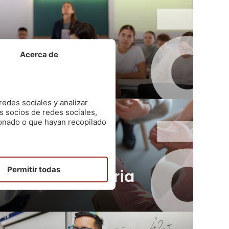
Programación
Acerca de
Secundaria
5 plazas (OEP 2026)
info
redes sociales y analizar
s socios de redes sociales,
ionado o que hayan recopilado
Intervencion
Permitir todas
Sociocomunitaria
info