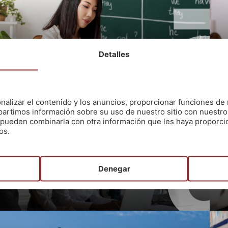
Inglés
Detalles
25 plazas (OEP 2026)
3
+ info
+ 
nalizar el contenido y los anuncios, proporcionar funciones de 
artimos información sobre su uso de nuestro sitio con nuestro
es pueden combinarla con otra información que les haya proporc
os.
Formación y
Denegar
Orientación Laboral
147 plazas (OEP 2026)
+ info
+ 