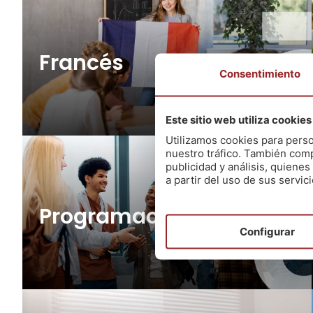
Francés
Consentimiento
20 plazas (OEP 2026)
+ info
Este sitio web utiliza cookies
Utilizamos cookies para perso
nuestro tráfico. También comp
publicidad y análisis, quien
a partir del uso de sus servici
Programación FP
Configurar
15 plazas (OEP 2026)
+ info