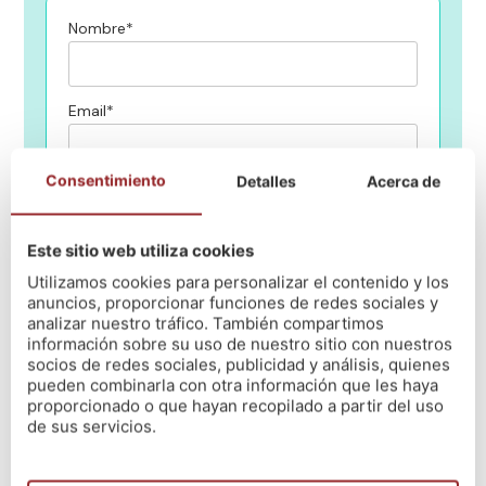
Nombre*
Email*
Consentimiento
Detalles
Acerca de
Teléfono*
Este sitio web utiliza cookies
¿En qué centro de NÓS quieres estudiar?
Utilizamos cookies para personalizar el contenido y los
anuncios, proporcionar funciones de redes sociales y
analizar nuestro tráfico. También compartimos
información sobre su uso de nuestro sitio con nuestros
Mensaje
socios de redes sociales, publicidad y análisis, quienes
pueden combinarla con otra información que les haya
proporcionado o que hayan recopilado a partir del uso
de sus servicios.
He leido y acepto la política de privacidad
(Leer)