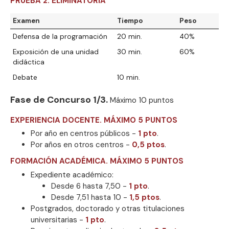
PRUEBA 2. ELIMINATORIA
Examen
Tiempo
Peso
Defensa de la programación
20 min.
40%
Exposición de una unidad
30 min.
60%
didáctica
Debate
10 min.
Fase de Concurso 1/3.
Máximo 10 puntos
EXPERIENCIA DOCENTE. MÁXIMO 5 PUNTOS
Por año en centros públicos -
1 pto
.
Por años en otros centros -
0,5 ptos
.
FORMACIÓN ACADÉMICA. MÁXIMO 5 PUNTOS
Expediente académico:
Desde 6 hasta 7,50 -
1 pto
.
Desde 7,51 hasta 10 -
1,5 ptos
.
Postgrados, doctorado y otras titulaciones
universitarias -
1 pto
.