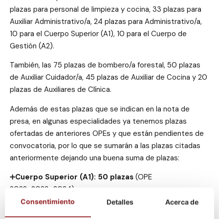
plazas para personal de limpieza y cocina, 33 plazas para
Auxiliar Administrativo/a, 24 plazas para Administrativo/a,
10 para el Cuerpo Superior (A1), 10 para el Cuerpo de
Gestión (A2).
También, las 75 plazas de bombero/a forestal, 50 plazas
de Auxiliar Cuidador/a, 45 plazas de Auxiliar de Cocina y 20
plazas de Auxiliares de Clínica.
Además de estas plazas que se indican en la nota de
presa, en algunas especialidades ya tenemos plazas
ofertadas de anteriores OPEs y que están pendientes de
convocatoria, por lo que se sumarán a las plazas citadas
anteriormente dejando una buena suma de plazas:
➕
Cuerpo Superior (A1): 50 plazas
(OPE
2022+2023+2024)
➕
Cuerpo de Gestión (A2): 40 plazas
(OPE 2022+2024)
Consentimiento
Detalles
Acerca de
➕
Administrativo (C1): 74 plazas
(OPE 2022+2024)