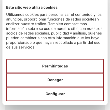
➕
Auxiliar Administrativo (C2): 83 plazas
(OPE
Este sitio web utiliza cookies
2022+2024)
Utilizamos cookies para personalizar el contenido y los
➕
Auxiliar de Clínica (C2): 75 plazas
(OPE
anuncios, proporcionar funciones de redes sociales y
2022+2023+2024)
analizar nuestro tráfico. También compartimos
información sobre su uso de nuestro sitio con nuestros
¡No lo dudes! ¡Es
TU
momento! Contacta con Nós para
socios de redes sociales, publicidad y análisis, quienes
solicitar información:
pueden combinarla con otra información que les haya
proporcionado o que hayan recopilado a partir del uso
de sus servicios.
Nós A Coruña (Fábrica de Tabacos) ☎️ 881993969
Nós A Coruña (Rúa Merced) ☎️981927420
Nós Santiago ☎️ 981938727
Nós Lugo ☎️ 982815466
Permitir todas
Nós Vigo ☎️ 986139344
Denegar
#CompromisoNós
Configurar
Últimas noticias