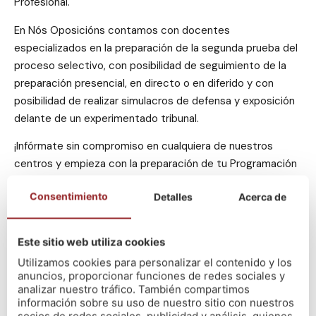
Profesional.
En Nós Oposicións contamos con docentes
especializados en la preparación de la segunda prueba del
proceso selectivo, con posibilidad de seguimiento de la
preparación presencial, en directo o en diferido y con
posibilidad de realizar simulacros de defensa y exposición
delante de un experimentado tribunal.
¡Infórmate sin compromiso en cualquiera de nuestros
centros y empieza con la preparación de tu Programación
Didáctica y UUDD en este mes de febrero! Ademas, si
Consentimiento
Detalles
Acerca de
tramitas tu alta antes del comienzo de la preparación,
¡tendrás la matrícula gratuíta! 😉
Este sitio web utiliza cookies
Nós A Coruña (Fábrica de Tabacos) ☎️ 881993969
Nós A Coruña (Calle Merced) ☎️981927420
Utilizamos cookies para personalizar el contenido y los
anuncios, proporcionar funciones de redes sociales y
Nós Santiago ☎️ 981938727
analizar nuestro tráfico. También compartimos
Nós Lugo ☎️ 982815466
información sobre su uso de nuestro sitio con nuestros
Nós Vigo ☎️ 986139344