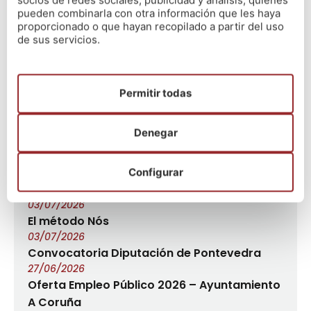
socios de redes sociales, publicidad y análisis, quienes
pueden combinarla con otra información que les haya
#CompromisoNós
proporcionado o que hayan recopilado a partir del uso
de sus servicios.
#Comprometidosconunaformacióndegarantías
Últimas noticias
Permitir todas
Denegar
El método Nós – Resultados Oposiciones
Educación 2026
Configurar
13/07/2026
Xeración21 – Un nuevo proyecto
03/07/2026
El método Nós
03/07/2026
Convocatoria Diputación de Pontevedra
27/06/2026
Oferta Empleo Público 2026 – Ayuntamiento
A Coruña