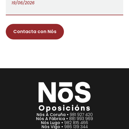
19/06/2026
Contacta con Nós
Nós A Coruña •
981 927 420
Nós A Fábrica •
881 993 969
Nós Lugo •
982 815 466
Nós Vigo •
986 139 344