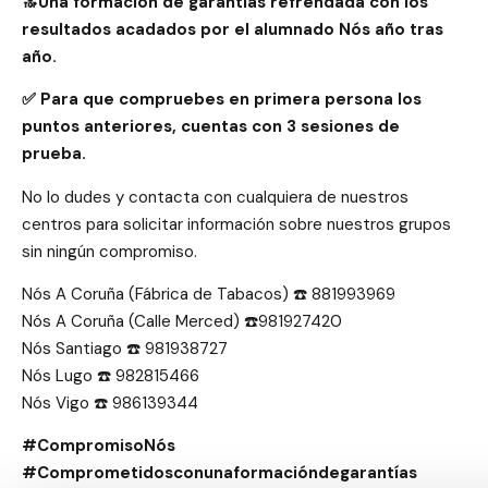
🔝Una formación de garantías refrendada con los
resultados acadados por el alumnado Nós año tras
año.
✅ Para que compruebes en primera persona los
puntos anteriores, cuentas con 3 sesiones de
prueba.
No lo dudes y contacta con cualquiera de nuestros
centros para solicitar información sobre nuestros grupos
sin ningún compromiso.
Nós A Coruña (Fábrica de Tabacos) ☎️ 881993969
Nós A Coruña (Calle Merced) ☎️981927420
Nós Santiago ☎️ 981938727
Nós Lugo ☎️ 982815466
Nós Vigo ☎️ 986139344
#CompromisoNós
#Comprometidosconunaformacióndegarantías