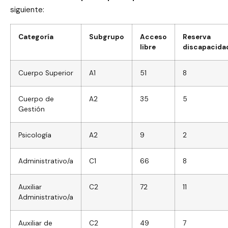
siguiente:
Categoría
Subgrupo
Acceso
Reserva
libre
discapacida
Cuerpo Superior
A1
51
8
Cuerpo de
A2
35
5
Gestión
Psicología
A2
9
2
Administrativo/a
C1
66
8
Auxiliar
C2
72
11
Administrativo/a
Auxiliar de
C2
49
7