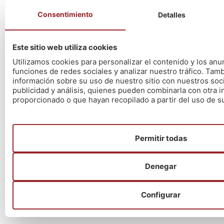
Consentimiento
Detalles
Últimas noticias
Este sitio web utiliza cookies
El método Nós – Resultados Oposiciones
Utilizamos cookies para personalizar el contenido y los anu
funciones de redes sociales y analizar nuestro tráfico. Ta
Educación 2026
información sobre su uso de nuestro sitio con nuestros soc
13/07/2026
publicidad y análisis, quienes pueden combinarla con otra 
Xeración21 – Un nuevo proyecto
proporcionado o que hayan recopilado a partir del uso de su
03/07/2026
El método Nós
03/07/2026
Permitir todas
Convocatoria Diputación de Pontevedra
27/06/2026
Oferta Empleo Público 2026 – Ayuntamiento
Denegar
A Coruña
19/06/2026
Configurar