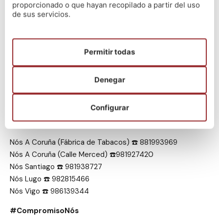
proporcionado o que hayan recopilado a partir del uso
que este anuncio supone un paso más en la puesta en
de sus servicios.
marcha de unas convocatorias muy esperadas por miles
de aspirantes.
Permitir todas
📚 Con las fechas orientativas sobre la mesa, es el
momento perfecto para reforzar la preparación y afrontar
con determinación el proceso selectivo de 2026.
Denegar
🚀 Si quieres preparar alguna de las especialidades
Configurar
incluidas en este calendario, solo tienes que contactar
con cualquiera de nuestros centros:
Nós A Coruña (Fábrica de Tabacos) ☎️ 881993969
Nós A Coruña (Calle Merced) ☎️981927420
Nós Santiago ☎️ 981938727
Nós Lugo ☎️ 982815466
Nós Vigo ☎️ 986139344
#CompromisoNós