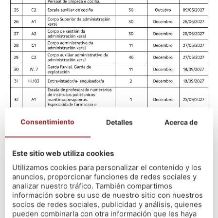
Consentimiento
Detalles
Acerca de
🗓️ En el calendario se detallan las fechas aproximadas en
las que se publicarán las convocatorias de cada
especialidad, así como el momento previsto para el inicio
Este sitio web utiliza cookies
de los procesos selectivos. Se trata de un documento
Utilizamos cookies para personalizar el contenido y los
clave para organizar el estudio, marcar objetivos realistas
anuncios, proporcionar funciones de redes sociales y
y adaptar la planificación a las distintas fases del proceso.
analizar nuestro tráfico. También compartimos
información sobre su uso de nuestro sitio con nuestros
socios de redes sociales, publicidad y análisis, quienes
🎯 Las especialidades incluidas corresponden a las plazas
pueden combinarla con otra información que les haya
ofertadas en la
OEP 2025
de la Xunta de Galicia, por lo