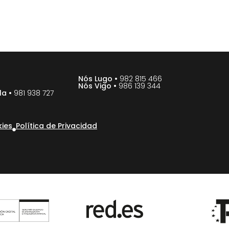
Nós Lugo •
982 815 466
Nós Vigo •
986 139 344
la •
981 938 727
kies
Política de Privacidad