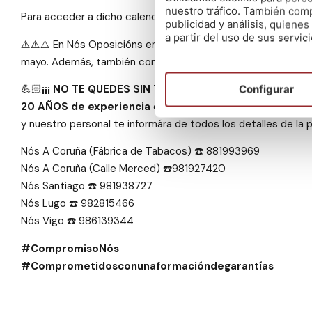
nuestro tráfico. También comp
Para acceder a dicho calendario solamente tienes que pinc
publicidad y análisis, quien
a partir del uso de sus servici
⚠️⚠️⚠️ En Nós Oposicións empezamos
nuevos grupos de 
mayo. Además, también contamos con grupos con posibilidad
💪🏻
¡¡¡ NO TE QUEDES SIN TU PLAZA!!!
Nuestra prioridad e
Configurar
20 AÑOS de experiencia
en la preparación de opositores.
y nuestro personal te informára de todos los detalles de la 
Nós A Coruña (Fábrica de Tabacos) ☎️ 881993969
Nós A Coruña (Calle Merced) ☎️981927420
Nós Santiago ☎️ 981938727
Nós Lugo ☎️ 982815466
Nós Vigo ☎️ 986139344
#CompromisoNós
#Comprometidosconunaformacióndegarantías