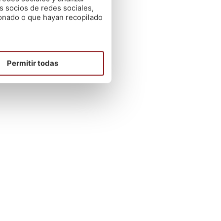
s socios de redes sociales,
ionado o que hayan recopilado
de
s de
Permitir todas
tros