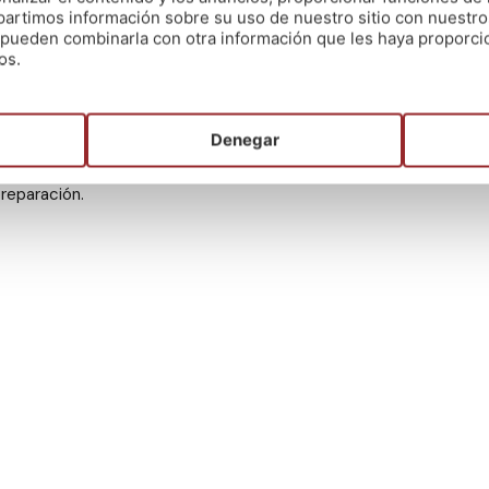
artimos información sobre su uso de nuestro sitio con nuestro
har
aquí.
es pueden combinarla con otra información que les haya proporc
os.
preparación
para distintas especialidades a lo largo deste mes 
 de incorporación inmediata. ⚠️⚠️⚠️
s ayudarte a conseguirla y para eso ponemos a tu disposición má
Denegar
 Solamente tienes que contactar con cualquiera de nuestros cen
preparación.