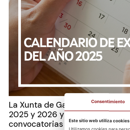
Consentimiento
La Xunta de Galicia publica el 
2025 y 2026 y la fecha de publi
Este sitio web utiliza cookies
convocatorias pendientes de pu
Utilizamos cookies para perso