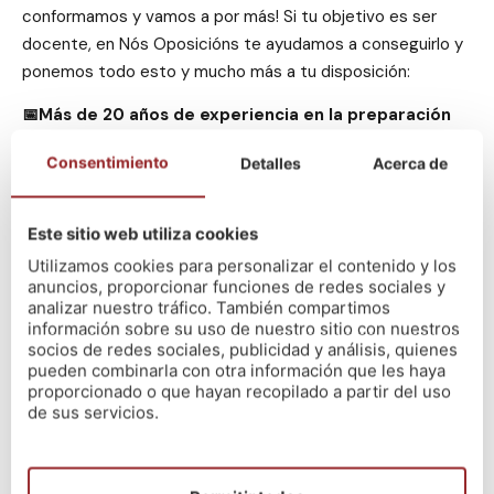
conformamos y vamos a por más! Si tu objetivo es ser
docente, en Nós Oposicións te ayudamos a conseguirlo y
ponemos todo esto y mucho más a tu disposición:
📅Más de 20 años de experiencia en la preparación
de oposiciones.
Consentimiento
Detalles
Acerca de
👩‍🏫Un equipo docente con solvencia y amplia
experiencia en la preparación de todas las pruebas
de oposición.
Este sitio web utiliza cookies
🔝Una formación de garantías refrendada con los
Utilizamos cookies para personalizar el contenido y los
resultados conseguidos por alumnado Nós año tras
anuncios, proporcionar funciones de redes sociales y
año.
analizar nuestro tráfico. También compartimos
información sobre su uso de nuestro sitio con nuestros
🗺️Una formación flexible donde poder seguir la
socios de redes sociales, publicidad y análisis, quienes
preparación presencialmente o a distancia desde
pueden combinarla con otra información que les haya
cualquier parte del mundo.
proporcionado o que hayan recopilado a partir del uso
de sus servicios.
✅Y para que compruebes en primera persona todos
los puntos anteriores, contamos siempre con un
período de prueba.