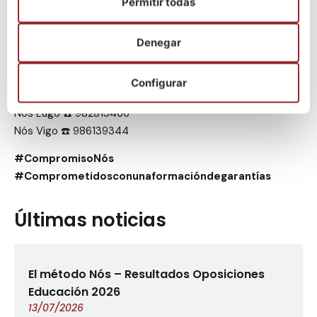
Permitir todas
¡Infórmate en cualquiera de nuestros centros sin ningún
compromiso!
Denegar
Nós A Coruña (Fábrica de Tabacos) ☎️ 881993969
Nós A Coruña (Rúa Merced) ☎️981927420
Configurar
Nós Santiago ☎️ 981938727
Nós Lugo ☎️ 982815466
Nós Vigo ☎️ 986139344
#CompromisoNós
#Comprometidosconunaformacióndegarantías
Últimas noticias
El método Nós – Resultados Oposiciones
Educación 2026
13/07/2026