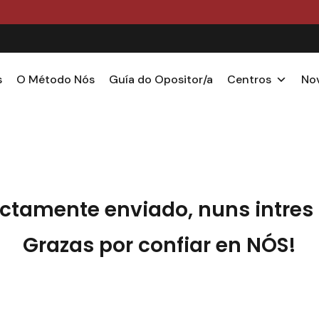
PRAZO DE MATRÍCULA ENSINO CURSO 2026/2027 ABERT
s
O Método Nós
Guía do Opositor/a
Centros
No
ectamente enviado, nuns intres 
Grazas por confiar en NÓS!