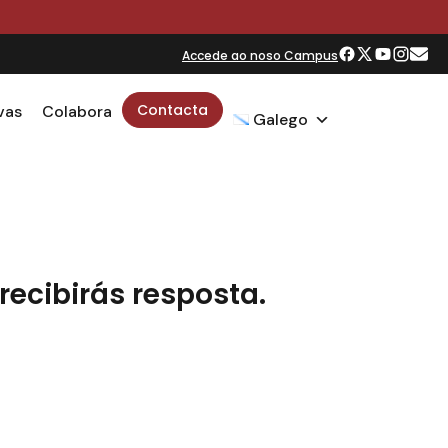
O
Accede ao noso Campus
Contacta
vas
Colabora
Galego
recibirás resposta.