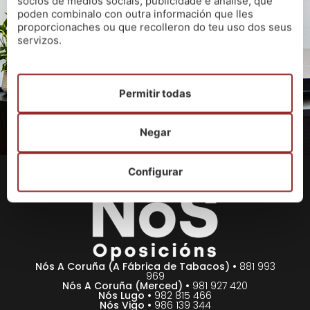
socios de medios sociais, publicidade e análise, que
poden combinalo con outra información que lles
proporcionaches ou que recolleron do teu uso dos seus
servizos.
Permitir todas
Negar
Configurar
Nós A Coruña (A Fábrica de Tabacos) •
881 993
969
Nós A Coruña (Merced) •
981 927 420
Nós Lugo •
982 815 466
Nós Vigo •
986 139 344